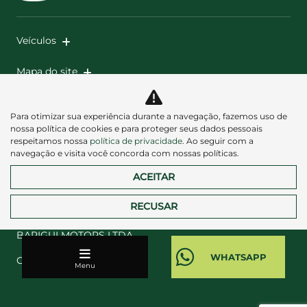
Veículos
Mapa do site
Política de privacidade
Para otimizar sua experiência durante a navegação, fazemos uso de
nossa política de cookies e para proteger seus dados pessoais
respeitamos nossa
política de privacidade
. Ao seguir com a
navegação e visita você concorda com nossas políticas.
ACEITAR
Desacelere. Seu bem maior é a vida.
RECUSAR
BARIGUI MOTORS LTDA
CNPJ: 61.293.241/0001-60
Menu